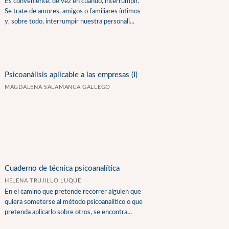
Es conveniente, de vez en cuando, interrumpir.
Se trate de amores, amigos o familiares íntimos
y, sobre todo, interrumpir nuestra personali...
Psicoanálisis aplicable a las empresas (I)
MAGDALENA SALAMANCA GALLEGO
Cuaderno de técnica psicoanalítica
HELENA TRUJILLO LUQUE
En el camino que pretende recorrer alguien que
quiera someterse al método psicoanalítico o que
pretenda aplicarlo sobre otros, se encontra...