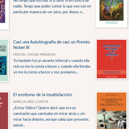
No tengo que escribir ni a favor ni en contra de
nadie. Tengo que poder contar lo que veo con mi
particular manera de ver pero, por ahora, n...
Casi una Autobiografía de casi un Premio
Nobel III
MIGUEL OSCAR MENASSA
Yo también fui un amante infernal y cuando ella
reía yo me la comía a besos y cuando ella lloraba
yo me la comía a besos y nos poníamos...
El erotismo de la insatisfacción
AMELIA DÍEZ CUESTA
¿Estoy fóbico? Quiere decir que era un
caminante que caminaba sin mirar atrás y sin
mirar hacia delante, porque sabía que presente,
pasad...