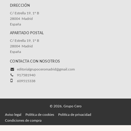
DIRECCIÓN
C/ Estrella 19, 1º B
28004
Madrid
España
APARTADO POSTAL
C/ Estrella 19, 1º B
28004
Madrid
España
CONTACTA CON NOSOTROS
editorialgrupoceromadrid@gmail.com
917581940
609515338
© 2026, Grupo Cero
Aviso legal
Política de cookies
Política de privacidad
Condiciones de compra