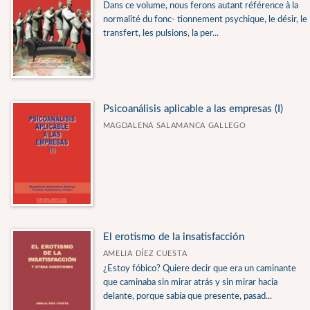
Dans ce volume, nous ferons autant référence à la
Français 2020
normalité du fonc- tionnement psychique, le désir, le
transfert, les pulsions, la per...
Hoy en la cultura
Leyendo a Lacan
Matrícula de Honor
Psicoanálisis aplicable a las empresas (I)
Narrativa
MAGDALENA SALAMANCA GALLEGO
Ver todas... (11)
MATERIAS
Fútbol
Medicina
El erotismo de la insatisfacción
Medicina psicosomática
AMELIA DÍEZ CUESTA
¿Estoy fóbico? Quiere decir que era un caminante
Narrativa
que caminaba sin mirar atrás y sin mirar hacia
delante, porque sabía que presente, pasad...
Poesía