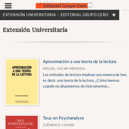
EXTENSIÓN UNIVERSITARIA – EDITORIAL GRUPO CERO
CATEGORÍAS
Extensión Universitaria
Narrativa
Poesía
Psicoanálisis
Aproximación a una teoría de la lectura
MIGUEL OSCAR MENASSA
Los métodos de lectura implican una manera de leer,
NUESTRAS COLECCIONES
es decir, una teoría de la lectura. ¿Cómo leemos
cuando no disponemos de instrumentos...
Actas de Congresos
Argadini
Cine
Ensayo 2001
Tous en Psychanalyse
CLÉMENCE LOONIS
Extensión Universitaria