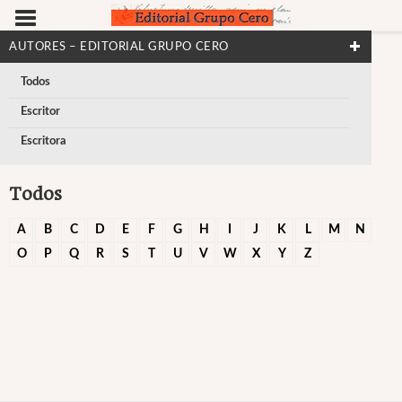
AUTORES – EDITORIAL GRUPO CERO
Todos
Escritor
Escritora
Todos
A
B
C
D
E
F
G
H
I
J
K
L
M
N
O
P
Q
R
S
T
U
V
W
X
Y
Z