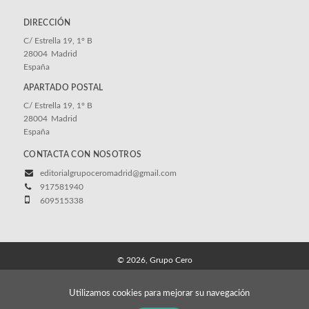
DIRECCIÓN
C/ Estrella 19, 1º B
28004
Madrid
España
APARTADO POSTAL
C/ Estrella 19, 1º B
28004
Madrid
España
CONTACTA CON NOSOTROS
editorialgrupoceromadrid@gmail.com
917581940
609515338
© 2026, Grupo Cero
Aviso legal
Política de cookies
Política de privacidad
Utilizamos cookies para mejorar su navegación
Condiciones de compra