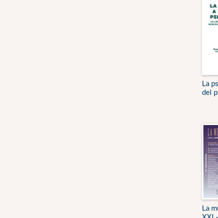
La ps
del p
La mu
XXI -