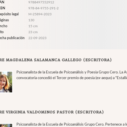
AN
9788497552912
SBN
978-84-9755-291-2
epósito legal
M-25894-2023
áginas
130
ncho
15 cm
lto
23 cm
echa publicación
22-09-2023
RE MAGDALENA SALAMANCA GALLEGO (ESCRITORA)
Psicoanalista de la Escuela de Psicoanálisis y Poesía Grupo Cero. La 
convocatoria concedió el Tercer premio de poesía (ex-aequo) a "Estall
RE VIRGINIA VALDOMINOS PASTOR (ESCRITORA)
Psicoanalista de la Escuela de Psicoanálisis Grupo Cero. Pertenece a l