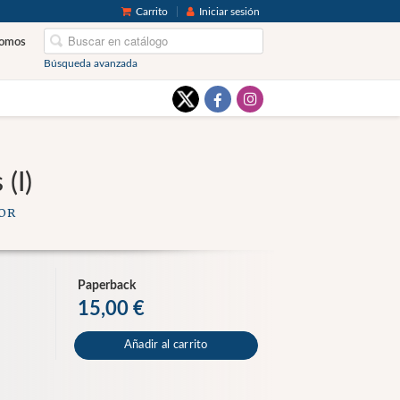
Carrito
Iniciar sesión
somos
Búsqueda avanzada
(I)
OR
Paperback
15,00 €
Añadir al carrito