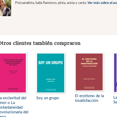
Psicoanalista, baila flamenco, pinta, actúa y canta.
Ver más sobre el au
Otros clientes también compraron
El erotismo de la
La
a esclavitud del
Soy un grupo
insatisfacción
Se
mor o La
nstantaneidad
evolucionaria del
sexo