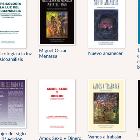
1
Miguel Oscar
Nuevo amanecer
icología a la luz
e
Menassa
sicoanálisis
m
b
jer del siglo
H
Vamos a trabajar
Amor, Sexo y Dinero.
 2ª edición