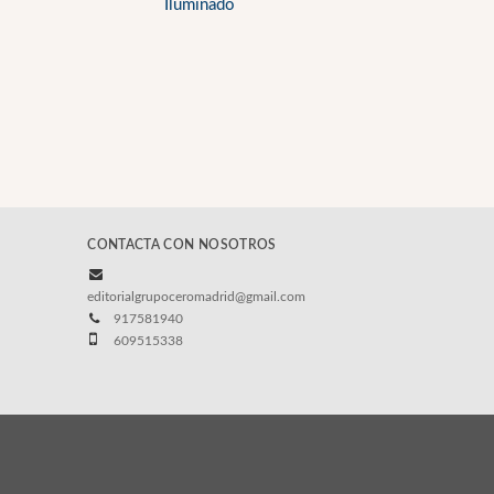
Iluminado
CONTACTA CON NOSOTROS
editorialgrupoceromadrid@gmail.com
917581940
609515338