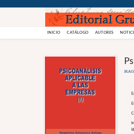
INICIO
CATÁLOGO
AUTORES
NOTICI
Ps
MAG
E
E
C
M
I