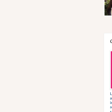
L
a
i
r