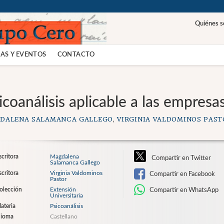
Quiénes 
AS Y EVENTOS
CONTACTO
icoanálisis aplicable a las empresas 
DALENA SALAMANCA GALLEGO
,
VIRGINIA VALDOMINOS PAST
scritora
Magdalena
Compartir en Twitter
Salamanca Gallego
scritora
Virginia Valdominos
Compartir en Facebook
Pastor
olección
Extensión
Compartir en WhatsApp
Universitaria
ateria
Psicoanálisis
dioma
Castellano