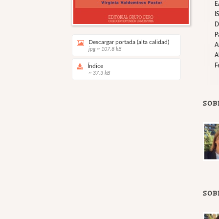
E
I
D
P
Descargar portada (alta calidad)
A
jpg ~ 107.8 kB
A
F
Índice
~ 37.3 kB
SOB
SOB