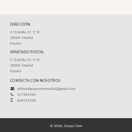
DIRECCIÓN
C/ Estrella 19, 1º B
28004
Madrid
España
APARTADO POSTAL
C/ Estrella 19, 1º B
28004
Madrid
España
CONTACTA CON NOSOTROS
editorialgrupoceromadrid@gmail.com
917581940
609515338
© 2026, Grupo Cero